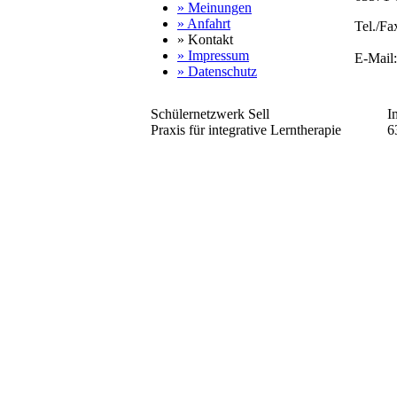
» Meinungen
» Anfahrt
Tel./F
» Kontakt
» Impressum
E-Mail
» Datenschutz
Schülernetzwerk Sell
I
Praxis für integrative Lerntherapie
6