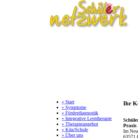
» Start
Ihr K
» Symptome
» Förderdiagnostik
» Integrative Lerntherapie
Schüle
» Therapieangebot
Praxis 
» Kita/Schule
Im Neu
» Über uns
63571 